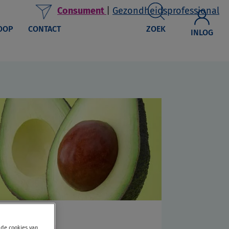
Consument
|
Gezondheidsprofessional
OOP
CONTACT
ZOEK
INLOG
Aminozuren
 de cookies van