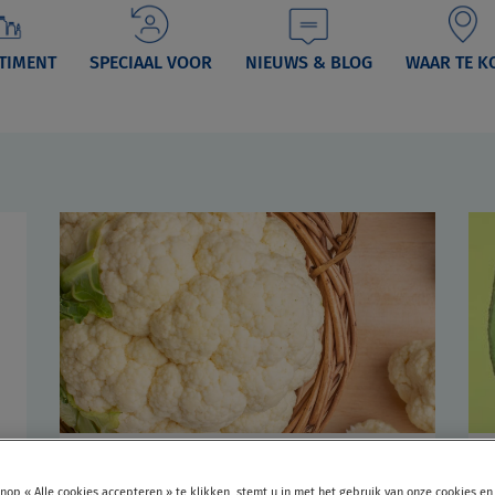
TIMENT
SPECIAAL VOOR
NIEUWS & BLOG
WAAR TE K
Vitamine K
nop « Alle cookies accepteren » te klikken, stemt u in met het gebruik van onze cookies en