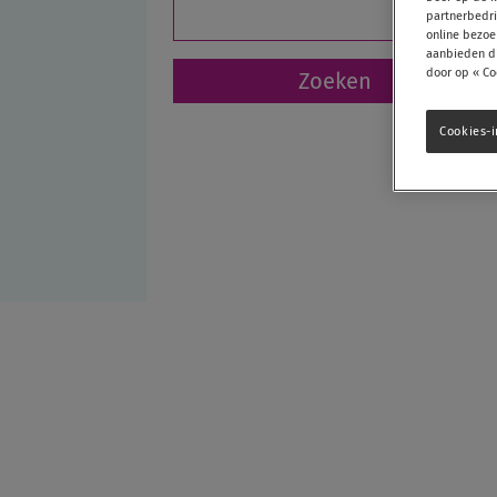
partnerbedri
online bezoe
aanbieden di
door op « Co
Cookies-i