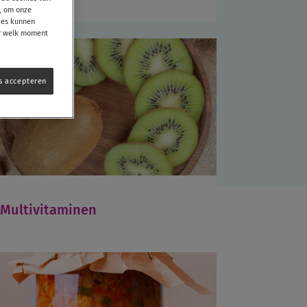
n, om onze
ties kunnen
er welk moment
es accepteren
Multivitaminen