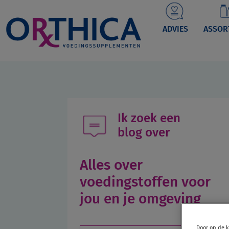
Main
navigation
ADVIES
ASSOR
Ik zoek een
blog over
Alles over
voedingstoffen voor
jou en je omgeving
Door op de k