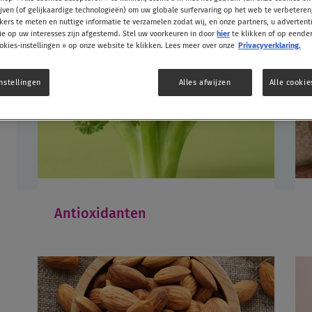
jven (of gelijkaardige technologieën) om uw globale surfervaring op het web te verbetere
kers te meten en nuttige informatie te verzamelen zodat wij, en onze partners, u adverten
e op uw interesses zijn afgestemd. Stel uw voorkeuren in door
hier
te klikken of op eend
okies-instellingen » op onze website te klikken. Lees meer over onze
Privacyverklaring.
nstellingen
Alles afwijzen
Alle cooki
Antioxidanten