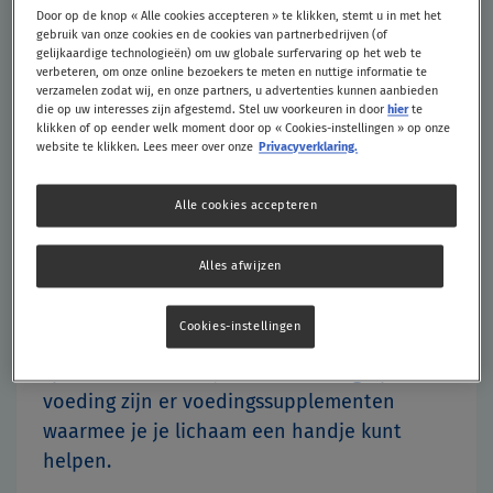
Door op de knop « Alle cookies accepteren » te klikken, stemt u in met het
gebruik van onze cookies en de cookies van partnerbedrijven (of
gelijkaardige technologieën) om uw globale surfervaring op het web te
verbeteren, om onze online bezoekers te meten en nuttige informatie te
verzamelen zodat wij, en onze partners, u advertenties kunnen aanbieden
die op uw interesses zijn afgestemd. Stel uw voorkeuren in door
hier
te
Sporters
klikken of op eender welk moment door op « Cookies-instellingen » op onze
website te klikken. Lees meer over onze
Privacyverklaring.
Regelmatig bewegen en (intensief) sporten
Alle cookies accepteren
is belangrijk en goed voor lichaam en geest.
Je voelt je er fit, gezond en lekker door. Bij
Alles afwijzen
het sporten verbruik je ook veel energie,
vitaminen en mineralen. Een gezond en
Cookies-instellingen
gevarieerd dieet past daarom bij een
sportieve levensstijl. Ter aanvulling op de
voeding zijn er voedingssupplementen
waarmee je je lichaam een handje kunt
helpen.