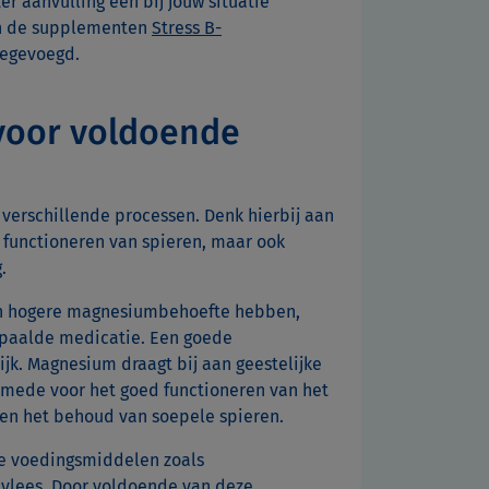
r aanvulling een bij jouw situatie
an de supplementen
Stress B-
oegevoegd.
 voor voldoende
 verschillende processen. Denk hierbij aan
 functioneren van spieren, maar ook
.
en hogere magnesiumbehoefte hebben,
bepaalde medicatie. Een goede
jk. Magnesium draagt bij aan geestelijke
 mede voor het goed functioneren van het
en het behoud van soepele spieren.
e voedingsmiddelen zoals
 vlees. Door voldoende van deze