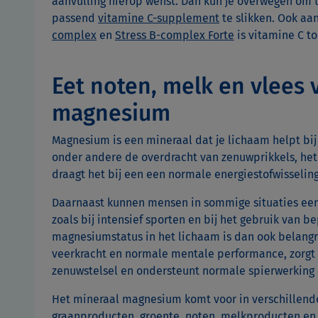
aanvulling hierop wenst. Dan kun je overwegen om te
passend
vitamine C-supplement
te slikken. Ook a
complex
en
Stress B-complex Forte
is vitamine C t
Eet noten, melk en vlees
magnesium
Magnesium is een mineraal dat je lichaam helpt bij
onder andere de overdracht van zenuwprikkels, het
draagt het bij een een normale energiestofwisseling
Daarnaast kunnen mensen in sommige situaties e
zoals bij intensief sporten en bij het gebruik van 
magnesiumstatus in het lichaam is dan ook belangri
veerkracht en normale mentale performance, zorgt
zenuwstelsel en ondersteunt normale spierwerking 
Het mineraal magnesium komt voor in verschillend
graanproducten, groente, noten, melkproducten en