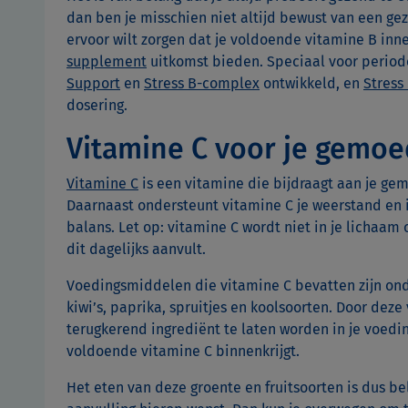
dan ben je misschien niet altijd bewust van een ge
ervoor wilt zorgen dat je voldoende vitamine B i
supplement
uitkomst bieden. Speciaal voor periode
Support
en
Stress B-complex
ontwikkeld, en
Stress
dosering.
Vitamine C voor je gemo
Vitamine C
is een vitamine die bijdraagt aan je ge
Daarnaast ondersteunt vitamine C je weerstand en i
balans. Let op: vitamine C wordt niet in je lichaam 
dit dagelijks aanvult.
Voedingsmiddelen die vitamine C bevatten zijn onde
kiwi’s, paprika, spruitjes en koolsoorten. Door de
terugkerend ingrediënt te laten worden in je voedin
voldoende vitamine C binnenkrijgt.
Het eten van deze groente en fruitsoorten is dus bel