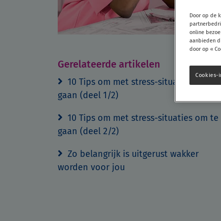
Door op de k
partnerbedri
online bezoe
aanbieden di
door op « Co
Gerelateerde artikelen
Cookies-i
10 Tips om met stress-situaties om te
gaan (deel 1/2)
10 Tips om met stress-situaties om te
gaan (deel 2/2)
Zo belangrijk is uitgerust wakker
worden voor jou