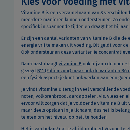
Kies voor voeding met vi
Vitamine B is een verzamelnaam van 8 verschillen
meerdere manieren kunnen ondersteunen. Zo onder
specifiek in spannende tijden en draagt het bij aan
Er zijn een aantal varianten van vitamine B die de
energie vrij te maken uit voeding. Dit geldt voor de 
Ook ondersteunen deze varianten je concentratie
Daarnaast draagt
vitamine B
ook bij aan de onderste
gezegd
B11 (Foliumzuur) maar ook de varianten B6 
een fysiek aspect: je kunt ook werken aan een goe
Je vindt vitamine B terug in veel verschillende voe
noten, volkorenbrood, aardappelen, vis, vlees en ei
ervoor wilt zorgen dat je voldoende vitamine B uit v
maar deels opslaan in je lichaam, dus het is belan
te eten om het niveau op peil te houden!
Het is van belang dat je altijd probeert gezond te e