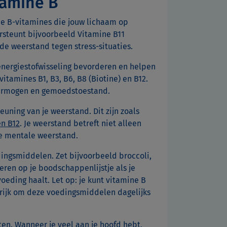
tamine B
de B-vitamines die jouw lichaam op
steunt bijvoorbeeld Vitamine B11
 de weerstand tegen stress-situaties.
 energiestofwisseling bevorderen en helpen
vitamines B1, B3, B6, B8 (Biotine) en B12.
vermogen en gemoedstoestand.
uning van je weerstand. Dit zijn zoals
en B12
. Je weerstand betreft niet alleen
de mentale weerstand.
dingsmiddelen. Zet bijvoorbeeld broccoli,
eren op je boodschappenlijstje als je
oeding haalt. Let op: je kunt vitamine B
grijk om deze voedingsmiddelen dagelijks
ten. Wanneer je veel aan je hoofd hebt,