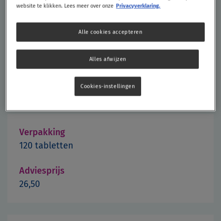
het lichaam
website te klikken. Lees meer over onze
Privacyverklaring.
Helpt valrisico bij ouderen te
Alle cookies accepteren
verminderen
1
Alles afwijzen
Bestel nu
Cookies-instellingen
Verpakking
120 tabletten
Adviesprijs
26,50