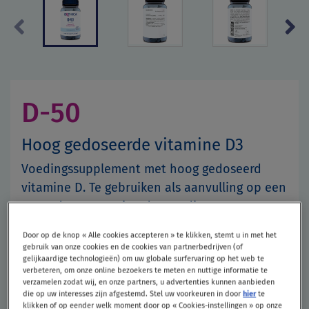
Previous
Next
D-50
Hoog gedoseerde vitamine D3
Voedingssupplement met hoog gedoseerd
vitamine D. Te gebruiken als aanvulling op een
gezonde en gevarieerde voeding.
Ondersteuning immuunsysteem
Door op de knop « Alle cookies accepteren » te klikken, stemt u in met het
gebruik van onze cookies en de cookies van partnerbedrijven (of
gelijkaardige technologieën) om uw globale surfervaring op het web te
Goed voor het skelet
verbeteren, om onze online bezoekers te meten en nuttige informatie te
verzamelen zodat wij, en onze partners, u advertenties kunnen aanbieden
Ondersteunt de natuurlijke afweer van
die op uw interesses zijn afgestemd. Stel uw voorkeuren in door
hier
te
klikken of op eender welk moment door op « Cookies-instellingen » op onze