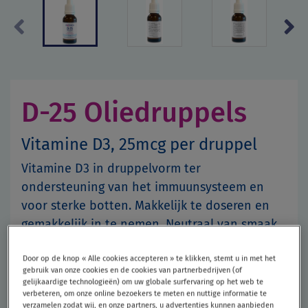
Previous
Next
D-25 Oliedruppels
Vitamine D3, 25mcg per druppel
Vitamine D3 in druppelvorm ter
ondersteuning van het immuunsysteem en
voor sterke botten. Makkelijk te doseren en
gemakkelijk in te nemen. Neutraal van smaak.
Gemakkelijk in te nemen
Door op de knop « Alle cookies accepteren » te klikken, stemt u in met het
gebruik van onze cookies en de cookies van partnerbedrijven (of
Goed opneembaar
gelijkaardige technologieën) om uw globale surfervaring op het web te
verbeteren, om onze online bezoekers te meten en nuttige informatie te
verzamelen zodat wij, en onze partners, u advertenties kunnen aanbieden