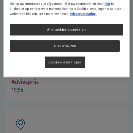
Hoge dosering per druppel
die op uw interesses zijn afgestemd. Stel uw voorkeuren in door
hier
te
klikken of op eender welk moment door op « Cookies-instellingen » op onze
website te klikken. Lees meer over onze
Privacyverklaring.
Bestel nu
Alle cookies accepteren
Alles afwijzen
Verpakking
Cookies-instellingen
15 ml
Adviesprijs
19,95