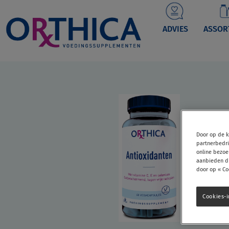
Main
navigation
ADVIES
ASSOR
Door op de k
partnerbedri
online bezoe
aanbieden di
door op « Co
Cookies-i